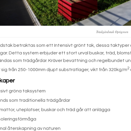
Trädgårdstak Optigreen
stak betraktas som ett Intensivt grönt tak, dessa taktyper 
gar. Detta system erbjuder ett stort urval buskar, träd, blom
ändas som trädgårdar. Kräver bevattning och regelbundet und
2
sig från 250-1000mm djupt substratlager, vikt från 320kg/m
kaper
nsivt gröna taksystem
nds som traditionella trädgårdar
mattor, uteplatser, buskar och träd går att anlägga
isoleringsförmåga
mal återskapning av naturen