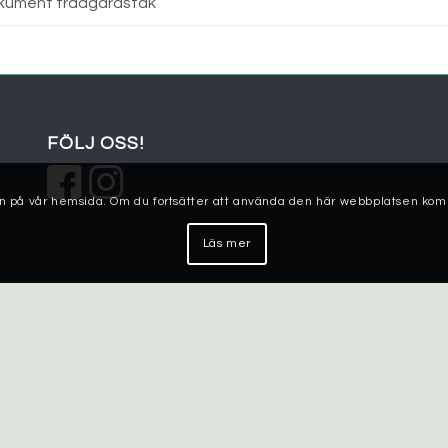
kument trädgårdstak
FÖLJ OSS!
lsen på vår hemsida. Om du fortsätter att använda den här webbplatsen kom
Läs mer