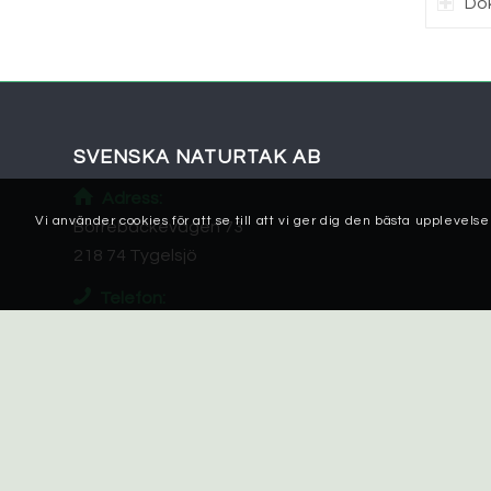
Do
SVENSKA NATURTAK AB
Adress:
Vi använder cookies för att se till att vi ger dig den bästa uppleve
Borrebackevägen 73
218 74 Tygelsjö
Telefon:
040 – 652 10 00
E-post:
info@svenskanaturtak.se