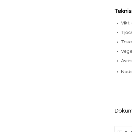
Teknis
Vikt:
Tjoc
Taket
Vege
Avrin
Nede
Dokume