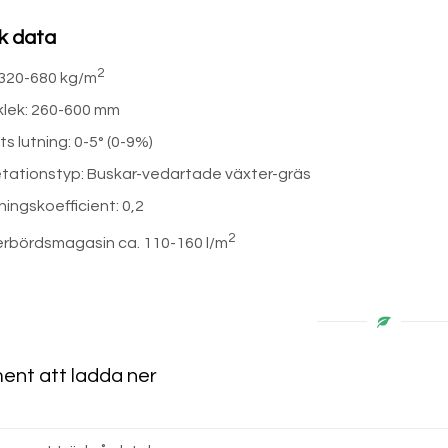
k data
2
 320-680 kg/m
klek: 260-600 mm
s lutning: 0-5° (0-9%)
tationstyp: Buskar-vedartade växter-gräs
ningskoefficient: 0,2
2
rbördsmagasin ca. 110-160 l/m
nt att ladda ner