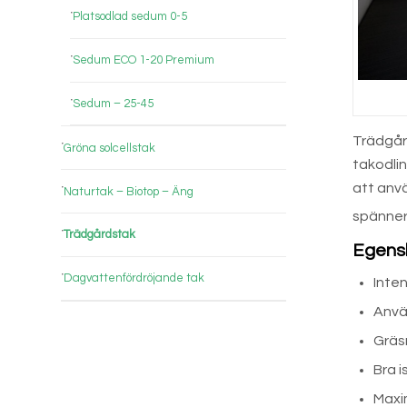
Platsodlad sedum 0-5
Sedum ECO 1-20 Premium
Sedum – 25-45
Trädgård
Gröna solcellstak
takodlin
att anv
Naturtak – Biotop – Äng
spänner 
Trädgårdstak
Egens
Dagvattenfördröjande tak
Inte
Anvä
Gräs
Bra 
Maxi