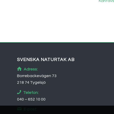
Kantavs
SVENSKA NATURTAK AB
Adress:
Borrebackevägen 73
218 74 Tygelsjö
Telefon:
040 – 652 10 00
E-post: