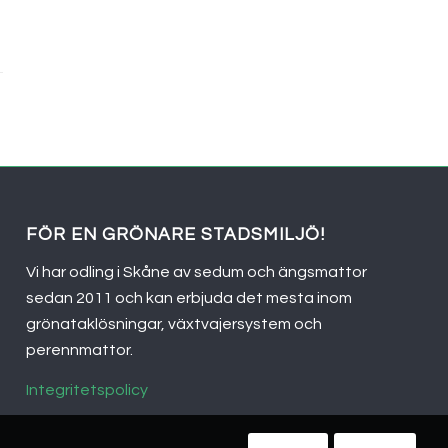
FÖR EN GRÖNARE STADSMILJÖ!
Vi har odling i Skåne av sedum och ängsmattor
sedan 2011 och kan erbjuda det mesta inom
grönataklösningar, växtvajersystem och
perennmattor.
Integritetspolicy