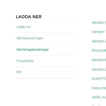
LADDA NER
Sedum 0-
Ladda ner
Sedum 1-
Skötselanvisningar
Sedum 25
Monteringsanvisningar
Platsodl
Sedum E
Produktblad
Sedum 25
BIM
Solar F
Naturtak
WRB, mo