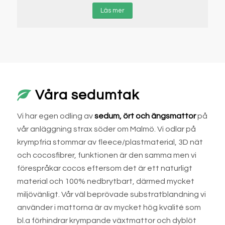
Läs mer
Våra sedumtak
Vi har egen odling av
sedum, ört och ängsmattor
på
vår anläggning strax söder om Malmö. Vi odlar på
krympfria stommar av fleece/plastmaterial, 3D nät
och cocosfibrer, funktionen är den samma men vi
förespråkar cocos eftersom det är ett naturligt
material och 100% nedbrytbart, därmed mycket
miljövänligt. Vår väl beprövade substratblandning vi
använder i mattorna är av mycket hög kvalité som
bl.a förhindrar krympande växtmattor och dyblöt