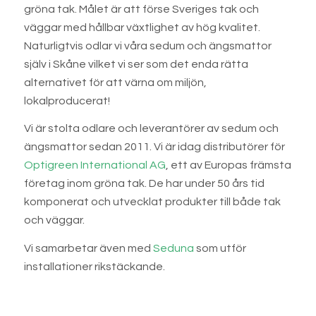
gröna tak. Målet är att förse Sveriges tak och
väggar med hållbar växtlighet av hög kvalitet.
Naturligtvis odlar vi våra sedum och ängsmattor
själv i Skåne vilket vi ser som det enda rätta
alternativet för att värna om miljön,
lokalproducerat!
Vi är stolta odlare och leverantörer av sedum och
ängsmattor sedan 2011. Vi är idag distributörer för
Optigreen International AG
, ett av Europas främsta
företag inom gröna tak. De har under 50 års tid
komponerat och utvecklat produkter till både tak
och väggar.
Vi samarbetar även med
Seduna
som utför
installationer rikstäckande.