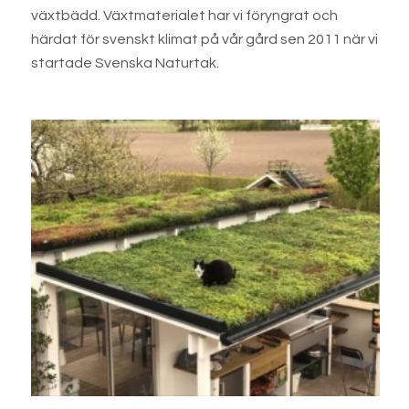
växtbädd. Växtmaterialet har vi föryngrat och
härdat för svenskt klimat på vår gård sen 2011 när vi
startade Svenska Naturtak.