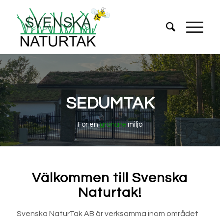
SEDUMTAK
För en
grönare
miljö
Välkommen till Svenska
Naturtak!
Svenska NaturTak AB är verksamma inom området