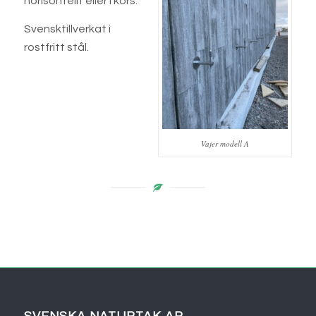
horisontellt eller i kors.
Svensktillverkat i
rostfritt stål.
Vajer modell A