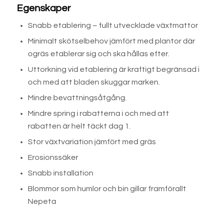
Egenskaper
Snabb etablering – fullt utvecklade växtmattor
Minimalt skötselbehov jämfört med plantor där
ogräs etablerar sig och ska hållas efter.
Uttorkning vid etablering är kraftigt begränsad i
och med att bladen skuggar marken.
Mindre bevattningsåtgång.
Mindre spring i rabatterna i och med att
rabatten är helt täckt dag 1.
Stor växtvariation jämfört med gräs
Erosionssäker
Snabb installation
Blommor som humlor och bin gillar framförallt
Nepeta