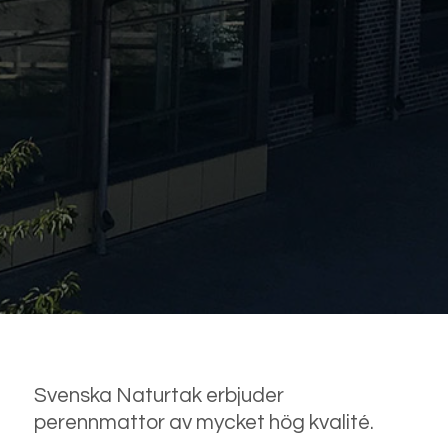
Svenska Naturtak erbjuder
perennmattor av mycket hög kvalité.