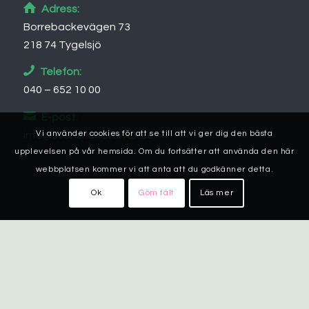
Adress:
Borrebackevägen 73
218 74 Tygelsjö
Telefon:
040 – 652 10 00
E-post:
Vi använder cookies för att se till att vi ger dig den bästa
info@svenskanaturtak.se
upplevelsen på vår hemsida. Om du fortsätter att använda den här
webbplatsen kommer vi att anta att du godkänner detta.
Ok
Göm fält
Läs mer
FÖLJ OSS!