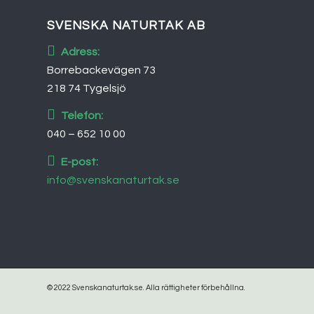
SVENSKA NATURTAK AB
Adress:
Borrebackevägen 73
218 74 Tygelsjö
Telefon:
040 – 652 10 00
E-post:
info@svenskanaturtak.se
© 2022 Svenskanaturtak.se. Alla rättigheter förbehållna.