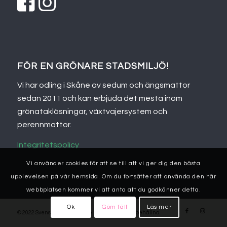
FÖR EN GRÖNARE STADSMILJÖ!
Vi har odling i Skåne av sedum och ängsmattor
sedan 2011 och kan erbjuda det mesta inom
grönataklösningar, växtvajersystem och
perennmattor.
Integritetspolicy
Vi använder cookies för att se till att vi ger dig den bästa
upplevelsen på vår hemsida. Om du fortsätter att använda den här
webbplatsen kommer vi att anta att du godkänner detta.
Ok
Göm fält
Läs mer
© 2022 Svenskanaturtak.se. Alla rättigheter förbehållna.